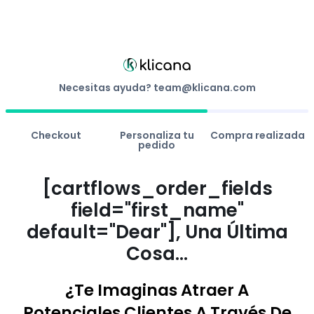
Necesitas ayuda?
team@klicana.com
Checkout
Personaliza tu
Compra realizada
pedido
[cartflows_order_fields
field="first_name"
default="Dear"], Una Última
Cosa...
¿Te Imaginas Atraer A
Potenciales Clientes A Través De